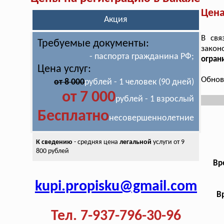
Цена
Акция
В свя
Требуемые документы:
зако
- паспорта гражданина РФ;
огран
Цена услуг:
Обнов
от 8 000
рублей - 1 человек (90 дней)
от 7 000
рублей - 1 взрослый
Бесплатно
несовершеннолетние
К сведению
- средняя цена
легальной
услуги от 9
800 рублей
Вр
kupi.propisku@gmail.com
В
Тел. 7-937-796-30-96