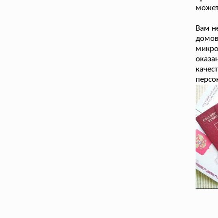
может
Вам н
домов
микро
оказ
качес
персо