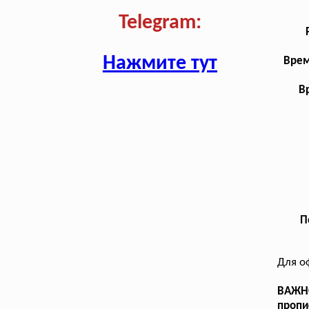
Telegram:
Нажмите тут
Врем
В
П
Для о
ВАЖНО
пропи