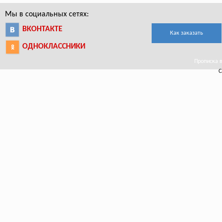
Мы в социальных сетях:
ВКОНТАКТЕ
Как заказать
ОДНОКЛАССНИКИ
Прописка в
С