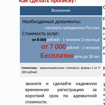
Как сделать прописку?
Внимание
Г
Необходимые документы:
- паспорта гражданина России;
Стоимость услуг:
с
ж
от 8 000
рублей - 1 человек (3 месяца)
от 7 000
рублей - 1 человек
к
Бесплатно
дети до 18 лет
Статистика
- ориентировочная стоимость
формы 3 от 9
300 рублей
В
звоните и сделайте надежную
1
временную регистрацию за
и
короткий срок по адекватной
з
стоимости.
2