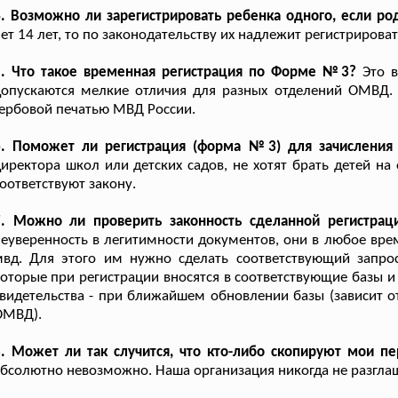
. Возможно ли зарегистрировать ребенка одного, если р
ет 14 лет, то по законодательству их надлежит регистрироват
5. Что такое временная регистрация по Форме №3?
Это в
допускаются мелкие отличия для разных отделений ОМВД.
ербовой печатью МВД России.
6. Поможет ли регистрация (форма №3) для зачисления
иректора школ или детских садов, не хотят брать детей н
оответствуют закону.
7. Можно ли проверить законность сделанной регистрац
еуверенность в легитимности документов, они в любое вре
мвд. Для этого им нужно сделать соответствующий запро
оторые при регистрации вносятся в соответствующие базы и 
видетельства - при ближайшем обновлении базы (зависит о
ОМВД).
8. Может ли так случится, что кто-либо скопируют мои 
бсолютно невозможно. Наша организация никогда не разгла