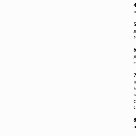
4
н
г
д
с
н
к
с
а