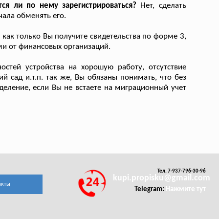
тся ли по нему зарегистрироваться?
Нет, сделать
ала обменять его.
 как только Вы получите свидетельства по форме 3,
и от финансовых организаций.
стей устройства на хорошую работу, отсутствие
й сад и.т.п. так же, Вы обязаны понимать, что без
деление, если Вы не встаете на миграционный учет
Тел. 7-937-796-30-96
kupi.propisku@gmail.com
акты
Telegram:
Нажмите тут