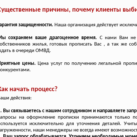
Существенные причины, почему клиенты выби
арантия защищенности.
Наша организация действует исключи
Мы сохраняем ваше драгоценное время.
С нами Вам не 
обственников жилья, готовых прописать Вас , а так же со
дать в очереди ОМВД.
Приятные цены.
Цена услуг по получению легальной пропи
онкурентами.
Как начать процесс?
аши действия:
. Вы связываетесь с нашим сотрудником и направляете запр
Запросы на оформление прописки принимаются только по 
спользуется исключительно для уточнения деталей. Учит
агруженности, наши менеджеры не всегда имеют возможност
. Ваш запрос обрабатывается. Уточняем необходимые мом