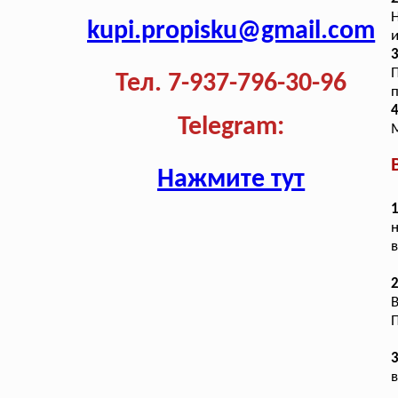
Н
kupi.propisku@gmail.com
и
3
Тел. 7-937-796-30-96
п
4
Telegram:
М
Нажмите тут
1
н
в
2
П
в